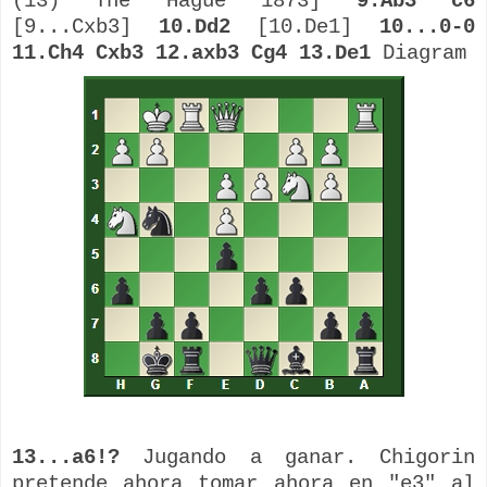
(13) The Hague 1873]
9.Ab3 c6
[9...Cxb3]
10.Dd2
[10.De1]
10...0-0
11.Ch4 Cxb3 12.axb3 Cg4 13.De1
Diagram
13...a6!?
Jugando a ganar. Chigorin
pretende ahora tomar ahora en "e3" al