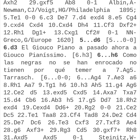
Axh2 29.gxf5 Ab8 0-1 Albin,A-
Newman,CJ/Voigt,HG/Philadelphia 1895;
5.Te1 0-0 6.c3 De7 7.d4 exd4 8.e5 Cg4
9.cxd4 Cxd4 10.Cxd4 Dh4 11.Cf3 Dxf2+
12.Rh1 Dg1+ 13.Cxg1 Cf2# 0-1 NN-
Greco,G/Europe 1620]
5...d6
[5...0-0]
6.d3
El Giouco Piano a pasado ahora a
Giouco Pianíssimo. [6.h3]
6...h6
Como
las negras no se han enrocado no
tienen por qué temer a 7.Ag5.
Tarrasch. [6...0-0; 6...Ag4 7.Ae3 a6
8.Rh1 Aa7 9.Tg1 h6 10.h3 Ah5 11.g4 Ag6
12.Ce2 d5 13.exd5 Cxd5 14.Axa7 Txa7
15.d4 Cb6 16.Ab3 h5 17.g5 Dd7 18.Rh2
exd4 19.Cexd4 Dd6+ 20.Rg2 0-0 21.Ce2
Dc5 22.Te1 Taa8 23.Cf4 Tad8 24.De2 Cd4
25.De7 Dc6 26.Te3 Cxf3 27.Txf3 Ae4
28.g6 Axf3+ 29.Rg3 Cd5 30.gxf7+ Rh8
31.Axd5 Axd5 0-1 Steinitz,W-