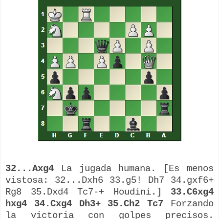
32...Axg4
La jugada humana. [Es menos
vistosa: 32...Dxh6 33.g5! Dh7 34.gxf6+
Rg8 35.Dxd4 Tc7-+ Houdini.]
33.C6xg4
hxg4 34.Cxg4 Dh3+ 35.Ch2 Tc7
Forzando
la victoria con golpes precisos.