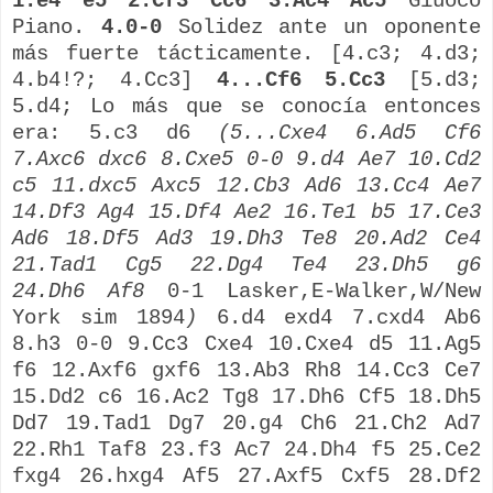
1.e4 e5 2.Cf3 Cc6 3.Ac4 Ac5
Giuoco
Piano.
4.0-0
Solidez ante un oponente
más fuerte tácticamente. [4.c3; 4.d3;
4.b4!?; 4.Cc3]
4...Cf6 5.Cc3
[5.d3;
5.d4; Lo más que se conocía entonces
era: 5.c3 d6
(5...Cxe4 6.Ad5 Cf6
7.Axc6 dxc6 8.Cxe5 0-0 9.d4 Ae7 10.Cd2
c5 11.dxc5 Axc5 12.Cb3 Ad6 13.Cc4 Ae7
14.Df3 Ag4 15.Df4 Ae2 16.Te1 b5 17.Ce3
Ad6 18.Df5 Ad3 19.Dh3 Te8 20.Ad2 Ce4
21.Tad1 Cg5 22.Dg4 Te4 23.Dh5 g6
24.Dh6 Af8
0-1 Lasker,E-Walker,W/New
York sim 1894
)
6.d4 exd4 7.cxd4 Ab6
8.h3 0-0 9.Cc3 Cxe4 10.Cxe4 d5 11.Ag5
f6 12.Axf6 gxf6 13.Ab3 Rh8 14.Cc3 Ce7
15.Dd2 c6 16.Ac2 Tg8 17.Dh6 Cf5 18.Dh5
Dd7 19.Tad1 Dg7 20.g4 Ch6 21.Ch2 Ad7
22.Rh1 Taf8 23.f3 Ac7 24.Dh4 f5 25.Ce2
fxg4 26.hxg4 Af5 27.Axf5 Cxf5 28.Df2