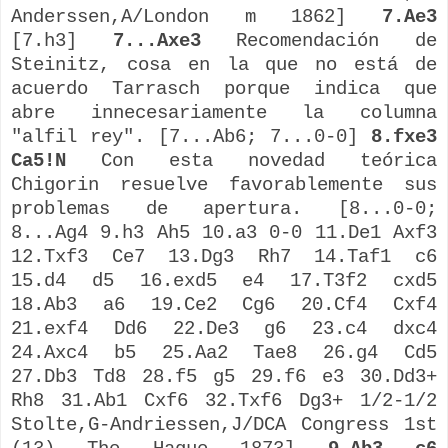
Anderssen,A/London m 1862]
7.Ae3
[7.h3]
7...Axe3
Recomendación de
Steinitz, cosa en la que no está de
acuerdo Tarrasch porque indica que
abre innecesariamente la columna
"alfil rey". [7...Ab6; 7...0-0]
8.fxe3
Ca5!N
Con esta novedad teórica
Chigorin resuelve favorablemente sus
problemas de apertura. [8...0-0;
8...Ag4 9.h3 Ah5 10.a3 0-0 11.De1 Axf3
12.Txf3 Ce7 13.Dg3 Rh7 14.Taf1 c6
15.d4 d5 16.exd5 e4 17.T3f2 cxd5
18.Ab3 a6 19.Ce2 Cg6 20.Cf4 Cxf4
21.exf4 Dd6 22.De3 g6 23.c4 dxc4
24.Axc4 b5 25.Aa2 Tae8 26.g4 Cd5
27.Db3 Td8 28.f5 g5 29.f6 e3 30.Dd3+
Rh8 31.Ab1 Cxf6 32.Txf6 Dg3+ 1/2-1/2
Stolte,G-Andriessen,J/DCA Congress 1st