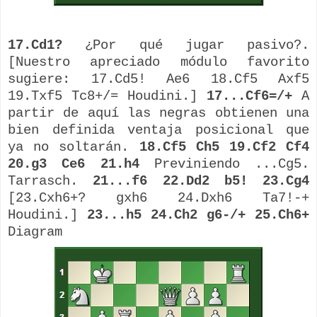
17.Cd1?
¿Por qué jugar pasivo?.
[Nuestro apreciado módulo favorito
sugiere: 17.Cd5! Ae6 18.Cf5 Axf5
19.Txf5 Tc8+/= Houdini.]
17...Cf6=/+
A
partir de aquí las negras obtienen una
bien definida ventaja posicional que
ya no soltarán.
18.Cf5 Ch5 19.Cf2 Cf4
20.g3 Ce6 21.h4
Previniendo ...Cg5.
Tarrasch.
21...f6 22.Dd2 b5! 23.Cg4
[23.Cxh6+? gxh6 24.Dxh6 Ta7!-+
Houdini.]
23...h5 24.Ch2 g6-/+ 25.Ch6+
Diagram