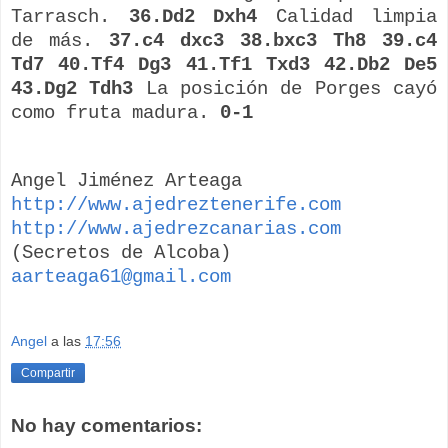
Tarrasch.
36.Dd2 Dxh4
Calidad limpia
de más.
37.c4 dxc3 38.bxc3 Th8 39.c4
Td7 40.Tf4 Dg3 41.Tf1 Txd3 42.Db2 De5
43.Dg2 Tdh3
La posición de Porges cayó
como fruta madura.
0-1
Angel Jiménez Arteaga
http://www.ajedreztenerife.com
http://www.ajedrezcanarias.com
(Secretos de Alcoba)
aarteaga61@gmail.com
Angel
a las
17:56
Compartir
No hay comentarios: