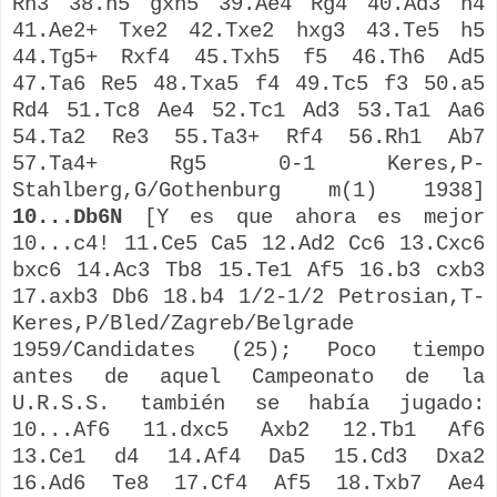
Rh3 38.h5 gxh5 39.Ae4 Rg4 40.Ad3 h4
41.Ae2+ Txe2 42.Txe2 hxg3 43.Te5 h5
44.Tg5+ Rxf4 45.Txh5 f5 46.Th6 Ad5
47.Ta6 Re5 48.Txa5 f4 49.Tc5 f3 50.a5
Rd4 51.Tc8 Ae4 52.Tc1 Ad3 53.Ta1 Aa6
54.Ta2 Re3 55.Ta3+ Rf4 56.Rh1 Ab7
57.Ta4+ Rg5 0-1
Keres,P-
Stahlberg,G
/
Gothenburg
m(1) 1938]
10...Db6N
[Y es que ahora es mejor
10...c4! 11.Ce5 Ca5 12.Ad2 Cc6 13.Cxc6
bxc6 14.Ac3 Tb8 15.Te1 Af5 16.b3 cxb3
17.axb3 Db6 18.b4 1/2-1/2
Petrosian,T-
Keres,P
/
Bled
/Zagreb/
Belgrade
1959/
Candidates
(25); Poco tiempo
antes de aquel Campeonato de la
U.R.S.S. también se había jugado:
10...Af6 11.dxc5 Axb2 12.Tb1 Af6
13.Ce1 d4 14.Af4 Da5 15.Cd3 Dxa2
16.Ad6 Te8 17.Cf4 Af5 18.Txb7 Ae4