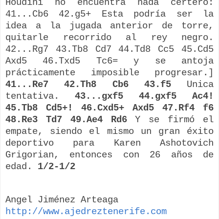
Houdini
no encuentra nada certero:
41...Cb6 42.g5+ Esta podría ser la
idea a la jugada anterior de torre,
quitarle recorrido al rey negro.
42...Rg7 43.Tb8 Cd7 44.Td8 Cc5 45.Cd5
Axd5 46.Txd5 Tc6= y se antoja
prácticamente imposible progresar.]
41...Re7 42.Th8 Cb6 43.f5
Unica
tentativa.
43...gxf5 44.gxf5 Ac4!
45.Tb8 Cd5+! 46.Cxd5+ Axd5 47.Rf4 f6
48.Re3 Td7 49.Ae4 Rd6
Y se firmó el
empate, siendo el mismo un gran éxito
deportivo para Karen
Ashotovich
Grigorian
, entonces con 26 años de
edad.
1/2-1/2
Angel
Jiménez Arteaga
http://www.ajedreztenerife.com