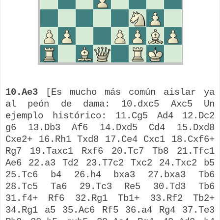
10.Ae3
[Es mucho más común aislar ya
al peón de dama: 10.dxc5 Axc5 Un
ejemplo histórico: 11.Cg5 Ad4 12.Dc2
g6 13.Db3 Af6 14.Dxd5 Cd4 15.Dxd8
Cxe2+ 16.Rh1 Txd8 17.Ce4 Cxc1 18.Cxf6+
Rg7 19.Taxc1 Rxf6 20.Tc7 Tb8 21.Tfc1
Ae6 22.a3 Td2 23.T7c2 Txc2 24.Txc2 b5
25.Tc6 b4 26.h4 bxa3 27.bxa3 Tb6
28.Tc5 Ta6 29.Tc3 Re5 30.Td3 Tb6
31.f4+ Rf6 32.Rg1 Tb1+ 33.Rf2 Tb2+
34.Rg1 a5 35.Ac6 Rf5 36.a4 Rg4 37.Te3