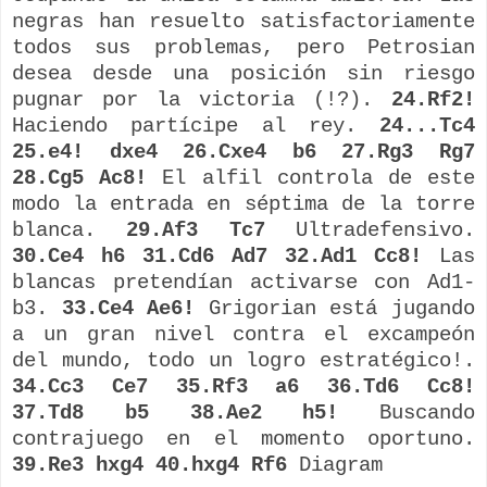
negras han resuelto satisfactoriamente
todos sus problemas, pero
Petrosian
desea desde una posición sin riesgo
pugnar por la victoria (!?).
24.Rf2!
Haciendo partícipe al rey.
24...Tc4
25.e4! dxe4 26.Cxe4 b6 27.Rg3 Rg7
28.Cg5 Ac8!
El alfil controla de este
modo la entrada en séptima de la torre
blanca.
29.Af3 Tc7
Ultradefensivo.
30.Ce4 h6 31.Cd6 Ad7 32.Ad1 Cc8!
Las
blancas pretendían activarse con Ad1-
b3.
33.Ce4 Ae6!
Grigorian
está jugando
a un gran nivel contra el
excampeón
del mundo, todo un logro estratégico!.
34.Cc3 Ce7 35.Rf3 a6 36.Td6 Cc8!
37.Td8 b5 38.Ae2 h5!
Buscando
contrajuego
en el momento oportuno.
39.Re3 hxg4 40.hxg4 Rf6
Diagram