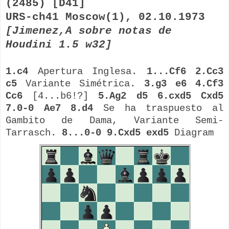
(2485) [D41]
URS-ch41
Moscow
(1), 02.10.1973
[
Jimenez,A
sobre notas de
Houdini
1.5 w32]
1.c4
Apertura Inglesa.
1...Cf6 2.Cc3
c5
Variante Simétrica.
3.g3 e6 4.Cf3
Cc6
[4...b6!?]
5.Ag2 d5 6.cxd5 Cxd5
7.0-0 Ae7 8.d4
Se ha traspuesto al
Gambito de Dama, Variante
Semi-
Tarrasch
.
8...0-0 9.Cxd5 exd5
Diagram