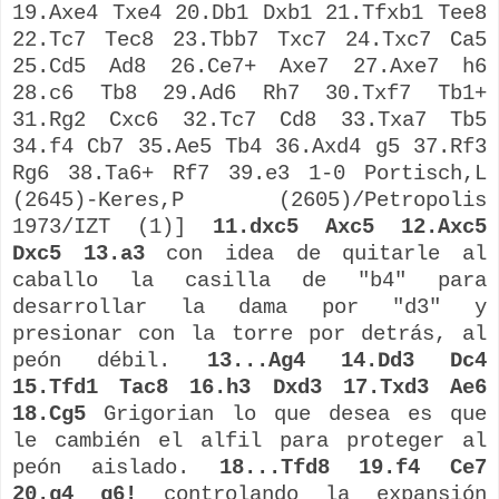
19.Axe4 Txe4 20.Db1 Dxb1 21.Tfxb1 Tee8
22.Tc7 Tec8 23.Tbb7 Txc7 24.Txc7 Ca5
25.Cd5 Ad8 26.Ce7+ Axe7 27.Axe7 h6
28.c6 Tb8 29.Ad6 Rh7 30.Txf7 Tb1+
31.Rg2 Cxc6 32.Tc7 Cd8 33.Txa7 Tb5
34.f4 Cb7 35.Ae5 Tb4 36.Axd4 g5 37.Rf3
Rg6 38.Ta6+ Rf7 39.e3 1-0
Portisch,L
(2645)-
Keres,P
(2605)/
Petropolis
1973/IZT (1)]
11.dxc5 Axc5 12.Axc5
Dxc5 13.a3
con idea de quitarle al
caballo la casilla de "b4" para
desarrollar la dama por "d3" y
presionar con la torre por detrás, al
peón débil.
13...Ag4 14.Dd3 Dc4
15.Tfd1 Tac8 16.h3 Dxd3 17.Txd3 Ae6
18.Cg5
Grigorian
lo que desea es que
le
cambién
el alfil para proteger al
peón aislado.
18...Tfd8 19.f4 Ce7
20.g4 g6!
controlando la expansión